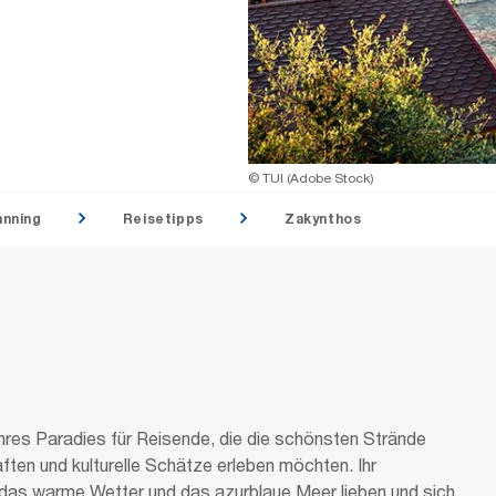
© TUI (Adobe Stock)
anning
Reisetipps
Zakynthos
ahres Paradies für Reisende, die die schönsten Strände
en und kulturelle Schätze erleben möchten. Ihr
ie das warme Wetter und das azurblaue Meer lieben und sich