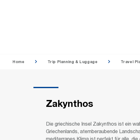
Home
Trip Planning & Luggage
Travel Pl
Zakynthos
Die griechische Insel Zakynthos ist ein w
Griechenlands, atemberaubende Landschaft
mediterranes Klima ist perfekt für alle, d