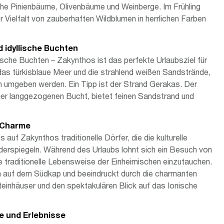
iche Pinienbäume, Olivenbäume und Weinberge. Im Frühling
r Vielfalt von zauberhaften Wildblumen in herrlichen Farben
 idyllische Buchten
ische Buchten – Zakynthos ist das perfekte Urlaubsziel für
t das türkisblaue Meer und die strahlend weißen Sandstrände,
 umgeben werden. Ein Tipp ist der Strand Gerakas. Der
einer langgezogenen Bucht, bietet feinen Sandstrand und
t Charme
 auf Zakynthos traditionelle Dörfer, die die kulturelle
iderspiegeln. Während des Urlaubs lohnt sich ein Besuch von
ie traditionelle Lebensweise der Einheimischen einzutauchen.
ich auf dem Südkap und beeindruckt durch die charmanten
inhäuser und den spektakulären Blick auf das Ionische
ge und Erlebnisse