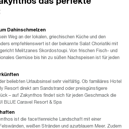
akynthos das perfekte
:
 zum Dahinschmelzen
ein Weg an der lokalen, griechischen Küche und den
ders empfehlenswert ist der bekannte Salat Choriatiki mit
gericht Melitzanes Skordostoupi. Von frischen Fisch- und
gionales Gemüse bis hin zu süßen Nachspeisen ist für jeden
rkünften
er beliebten Urlaubsinsel sehr vielfältig. Ob familiäres Hotel
ly Resort direkt am Sandstrand oder preisgünstigere
ück – auf Zakynthos findet sich für jeden Geschmack die
 TUI BLUE Caravel Resort & Spa
haften
ynthos ist die facettenreiche Landschaft mit einer
 Felswänden, weißen Stränden und azurblauem Meer. Zudem