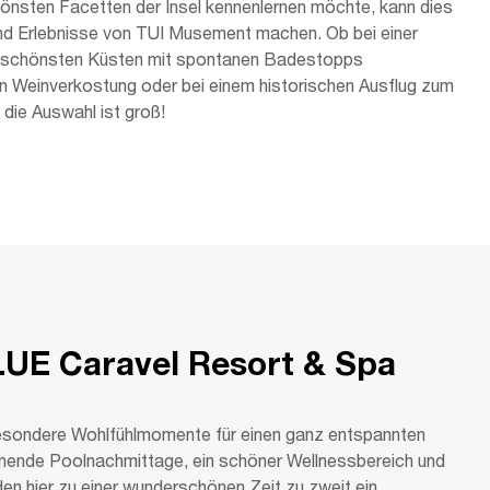
önsten Facetten der Insel kennenlernen möchte, kann dies
und Erlebnisse von TUI Musement machen. Ob bei einer
r schönsten Küsten mit spontanen Badestopps
len Weinverkostung oder bei einem historischen Ausflug zum
die Auswahl ist groß!
BLUE Caravel Resort & Spa
esondere Wohlfühlmomente für einen ganz entspannten
annende Poolnachmittage, ein schöner Wellnessbereich und
en hier zu einer wunderschönen Zeit zu zweit ein.