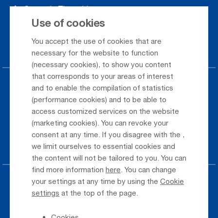
Season's Timetable
Use of cookies
Webcam
You accept the use of cookies that are
Car Rental
necessary for the website to function
(necessary cookies), to show you content
that corresponds to your areas of interest
Parking at the airport
and to enable the compilation of statistics
(performance cookies) and to be able to
Public Transportation
access customized services on the website
(marketing cookies). You can revoke your
Taxi & Shuttle Transfer
consent at any time. If you disagree with the
,
Jobs & Careers
we limit ourselves to essential cookies and
the content will not be tailored to you. You can
find more information
here
. You can change
your settings at any time by using the
Cookie
Press
settings
at the top of the page.
Whistleblower
Cookies