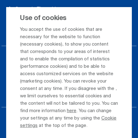
Season's Timetable
Use of cookies
Webcam
You accept the use of cookies that are
Car Rental
necessary for the website to function
(necessary cookies), to show you content
that corresponds to your areas of interest
Parking at the airport
and to enable the compilation of statistics
(performance cookies) and to be able to
Public Transportation
access customized services on the website
(marketing cookies). You can revoke your
Taxi & Shuttle Transfer
consent at any time. If you disagree with the
,
Jobs & Careers
we limit ourselves to essential cookies and
the content will not be tailored to you. You can
find more information
here
. You can change
your settings at any time by using the
Cookie
Press
settings
at the top of the page.
Whistleblower