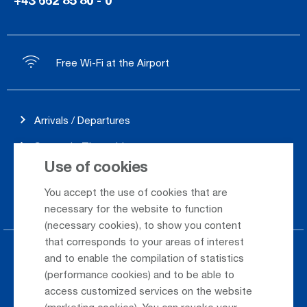
+43 662 85 80 - 0
Free Wi-Fi at the Airport
Arrivals / Departures
Season's Timetable
Use of cookies
Webcam
You accept the use of cookies that are
Car Rental
necessary for the website to function
(necessary cookies), to show you content
that corresponds to your areas of interest
Parking at the airport
and to enable the compilation of statistics
(performance cookies) and to be able to
Public Transportation
access customized services on the website
(marketing cookies). You can revoke your