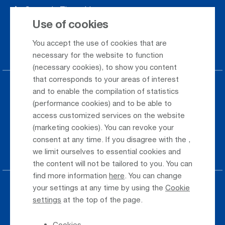
Season's Timetable
Use of cookies
Webcam
You accept the use of cookies that are
Car Rental
necessary for the website to function
(necessary cookies), to show you content
that corresponds to your areas of interest
Parking at the airport
and to enable the compilation of statistics
(performance cookies) and to be able to
Public Transportation
access customized services on the website
(marketing cookies). You can revoke your
Taxi & Shuttle Transfer
consent at any time. If you disagree with the
,
Jobs & Careers
we limit ourselves to essential cookies and
the content will not be tailored to you. You can
find more information
here
. You can change
your settings at any time by using the
Cookie
Press
settings
at the top of the page.
Whistleblower
Cookies