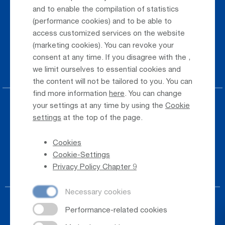
Parking at the airport
and to enable the compilation of statistics
(performance cookies) and to be able to
Public Transportation
access customized services on the website
(marketing cookies). You can revoke your
Taxi & Shuttle Transfer
consent at any time. If you disagree with the
,
Jobs & Careers
we limit ourselves to essential cookies and
the content will not be tailored to you. You can
find more information
here
. You can change
your settings at any time by using the
Cookie
Press
settings
at the top of the page.
Whistleblower
Cookies
Phone Directory
Cookie-Settings
Newsletter Registration
Privacy Policy Chapter 9