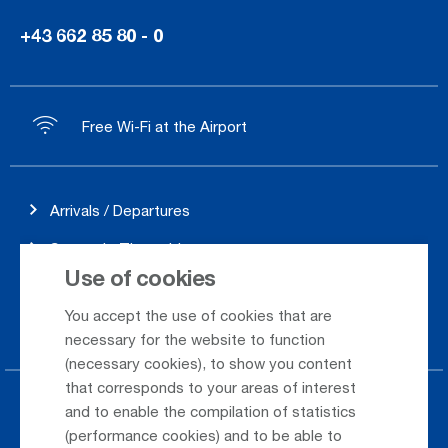
+43 662 85 80 - 0
Free Wi-Fi at the Airport
Arrivals / Departures
Season's Timetable
Use of cookies
Webcam
You accept the use of cookies that are
Car Rental
necessary for the website to function
(necessary cookies), to show you content
that corresponds to your areas of interest
Parking at the airport
and to enable the compilation of statistics
(performance cookies) and to be able to
Public Transportation