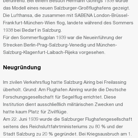
berührend. Bei einem Besuch Hermann Görings 1938 wurde
das Modell eines neuen Salzburger-Großflughafens gezeigt.
Die Lufthansa, die zusammen mit SABENA London-Brüssel-
Frankfurt-München-Wien flog, landete während des Sommers
1938 bei Bedarf in Salzburg.
Für den Sommerflugplan 1939 war die Neueinführung der
Strecken Berlin-Prag-Salzburg-Venedig und München-
Salzburg-Klagenfurt-Laibach-Rijeka vorgesehen.
Neugründung
Im zivilen Verkehrsflug hatte Salzburg Airing bei Freilassing
überholt. Grund: Am Flughafen Ainring wurde die Deutsche
Forschungsgesellschaft für Segelflug errichtet. Diese
Institution dient ausschließlich militärischen Zwecken und
hatte kaum Platz für Zivilflüge.
Am 22. Juni 1939 wurde die Salzburger Flughafengesellschaft
seitens des Reichsluftfahrtministeriums zu 80 % und der
Stadt Salzburg zu 20 % gegründet. Bei Kriegsausbruch am 1.