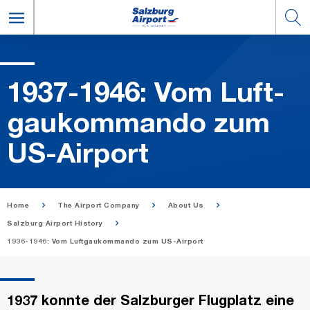
1937-1946: Vom Luft­
gaukom­mando zum
US-Air­port
Home
The Airport Company
About Us
Salzburg Airport History
1936-1946: Vom Luftgaukommando zum US-Airport
1937 konnte der Salzburger Flugplatz eine