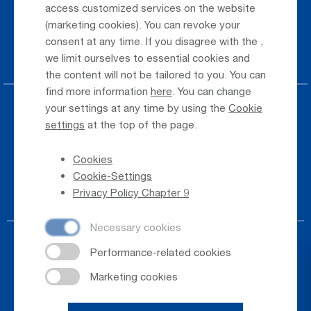
access customized services on the website
(marketing cookies). You can revoke your
Taxi & Shuttle Transfer
consent at any time. If you disagree with the
,
Jobs & Careers
we limit ourselves to essential cookies and
the content will not be tailored to you. You can
find more information
here
. You can change
your settings at any time by using the
Cookie
Press
settings
at the top of the page.
Whistleblower
Cookies
Phone Directory
Cookie-Settings
Newsletter Registration
Privacy Policy Chapter 9