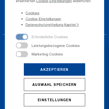
erweiterten
Cookie-Einstellungen
widerrufen.
Hinweisgeber
Cookies
Telefonverzeichnis
Cookie-Einstellungen
Newsletter-Anmeldung
Datenschutzmitteilung Kapitel 9
AKZEPTIEREN
© 2026
Salzburger Flughafen GmbH
AUSWAHL SPEICHERN
Cookie Einstellungen
Cookies
Sitemap
Datenschutz
Impressum
EINSTELLUNGEN
AGB
Erklärung zur Barrierefreiheit
Kontakt