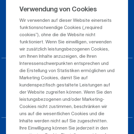
Verwendung von Cookies
Ankunft / Abflug
Wir verwenden auf dieser Website einerseits
Saisonflugplan
funktionsnotwendige Cookies („required
Webcam
cookies”), ohne die die Website nicht
funktioniert. Wenn Sie einwilligen, verwenden
Anreise
wir zusätzlich leistungsbezogenen Cookies,
um Ihnen Inhalte anzuzeigen, die Ihren
Interessenschwerpunkten entsprechen und
Parken am Airport
die Erstellung von Statistiken ermöglichen und
Marketing Cookies, damit Sie auf
Öffentlicher Verkehr
kundenspezifisch gestaltete Leistungen auf
der Website zugreifen können. Wenn Sie den
Taxi & Shuttle Transfer
leistungsbezogenen und/oder Marketing-
Jobs & Karriere
Cookies nicht zustimmen, beschränken wir
uns auf die wesentlichen Cookies und die
Inhalte werden nicht auf Sie zugeschnitten.
Ihre Einwilligung können Sie jederzeit in den
Presse