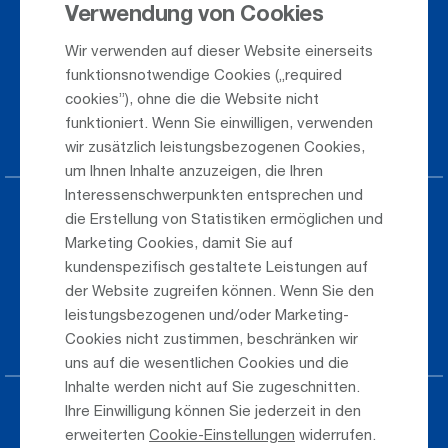
Verwendung von Cookies
Ankunft / Abflug
Wir verwenden auf dieser Website einerseits
Saisonflugplan
funktionsnotwendige Cookies („required
Webcam
cookies”), ohne die die Website nicht
funktioniert. Wenn Sie einwilligen, verwenden
Anreise
wir zusätzlich leistungsbezogenen Cookies,
um Ihnen Inhalte anzuzeigen, die Ihren
Interessenschwerpunkten entsprechen und
Parken am Airport
die Erstellung von Statistiken ermöglichen und
Marketing Cookies, damit Sie auf
Öffentlicher Verkehr
kundenspezifisch gestaltete Leistungen auf
der Website zugreifen können. Wenn Sie den
Taxi & Shuttle Transfer
leistungsbezogenen und/oder Marketing-
Jobs & Karriere
Cookies nicht zustimmen, beschränken wir
uns auf die wesentlichen Cookies und die
Inhalte werden nicht auf Sie zugeschnitten.
Ihre Einwilligung können Sie jederzeit in den
Presse
erweiterten
Cookie-Einstellungen
widerrufen.