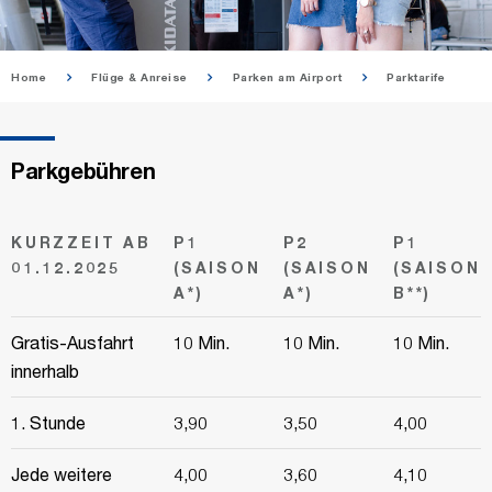
Home
Flüge & Anreise
Parken am Airport
Parktarife
Parkgebühren
KURZZEIT AB
P1
P2
P1
01.12.2025
(SAISON
(SAISON
(SAISON
A*)
A*)
B**)
Gratis-Ausfahrt
10 Min.
10 Min.
10 Min.
innerhalb
1. Stunde
3,90
3,50
4,00
Jede weitere
4,00
3,60
4,10