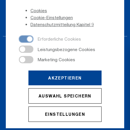
Hinweisgeber
Cookies
Telefonverzeichnis
Cookie-Einstellungen
Newsletter-Anmeldung
Datenschutzmitteilung Kapitel 9
AKZEPTIEREN
© 2026
Salzburger Flughafen GmbH
AUSWAHL SPEICHERN
Cookie Einstellungen
Cookies
Sitemap
Datenschutz
Impressum
EINSTELLUNGEN
AGB
Erklärung zur Barrierefreiheit
Kontakt