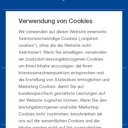
Verwendung von Cookies
Ankunft / Abflug
Wir verwenden auf dieser Website einerseits
Saisonflugplan
funktionsnotwendige Cookies („required
Webcam
cookies”), ohne die die Website nicht
funktioniert. Wenn Sie einwilligen, verwenden
Anreise
wir zusätzlich leistungsbezogenen Cookies,
um Ihnen Inhalte anzuzeigen, die Ihren
Interessenschwerpunkten entsprechen und
Parken am Airport
die Erstellung von Statistiken ermöglichen und
Marketing Cookies, damit Sie auf
Öffentlicher Verkehr
kundenspezifisch gestaltete Leistungen auf
der Website zugreifen können. Wenn Sie den
Taxi & Shuttle Transfer
leistungsbezogenen und/oder Marketing-
Jobs & Karriere
Cookies nicht zustimmen, beschränken wir
uns auf die wesentlichen Cookies und die
Inhalte werden nicht auf Sie zugeschnitten.