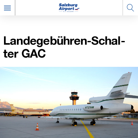
Lan­de­ge­büh­ren-Schal­
ter GAC