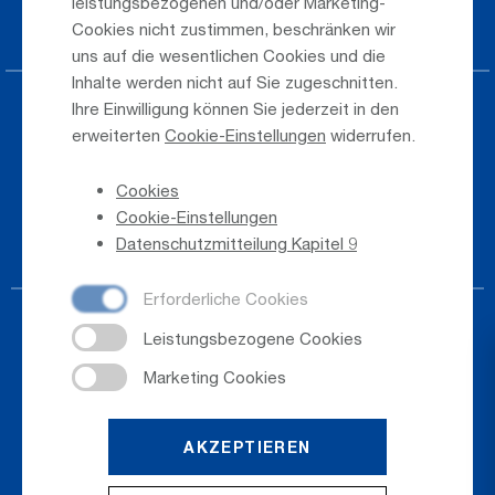
leistungsbezogenen und/oder Marketing-
Jobs & Karriere
Cookies nicht zustimmen, beschränken wir
uns auf die wesentlichen Cookies und die
Inhalte werden nicht auf Sie zugeschnitten.
Ihre Einwilligung können Sie jederzeit in den
Presse
erweiterten
Cookie-Einstellungen
widerrufen.
Hinweisgeber
Cookies
Telefonverzeichnis
Cookie-Einstellungen
Newsletter-Anmeldung
Datenschutzmitteilung Kapitel 9
AKZEPTIEREN
© 2026
Salzburger Flughafen GmbH