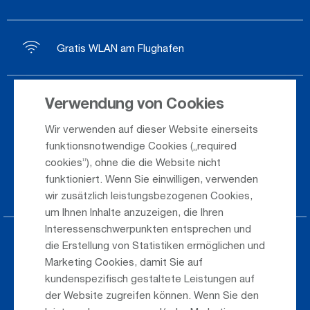
Gratis WLAN am Flughafen
Verwendung von Cookies
Ankunft / Abflug
Wir verwenden auf dieser Website einerseits
Saisonflugplan
funktionsnotwendige Cookies („required
Webcam
cookies”), ohne die die Website nicht
funktioniert. Wenn Sie einwilligen, verwenden
Anreise
wir zusätzlich leistungsbezogenen Cookies,
um Ihnen Inhalte anzuzeigen, die Ihren
Interessenschwerpunkten entsprechen und
Parken am Airport
die Erstellung von Statistiken ermöglichen und
Marketing Cookies, damit Sie auf
Öffentlicher Verkehr
kundenspezifisch gestaltete Leistungen auf
der Website zugreifen können. Wenn Sie den
Taxi & Shuttle Transfer