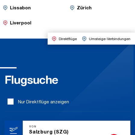
Flug
Flug
-
-
Lissabon
Zürich
Umsteige-
Umsteige-
Saisonaler
Saisonaler
Flug
Flug
Verbindungen
Verbindungen
-
Liverpool
Direktflüge
Direktflüge
Umsteige-Verbindungen
Flugsuche
Nur Direktflüge anzeigen
VON