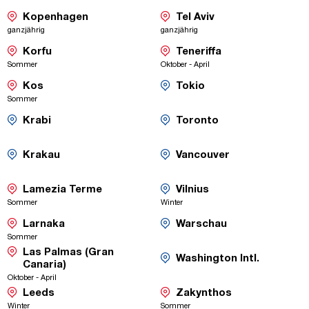
Flug
Flug
Verbindungen
-
-
Kopenhagen
Tel Aviv
Direktflüge
Direktflüge
Saisonaler
Saisonaler
ganzjährig
ganzjährig
Flug
Flug
-
-
Korfu
Teneriffa
Direktflüge
Direktflüge
Saisonaler
Saisonaler
Sommer
Oktober - April
Flug
Flug
-
-
Kos
Tokio
Direktflüge
Umsteige-
Saisonaler
Saisonaler
Sommer
Flug
Flug
Verbindungen
-
-
Krabi
Toronto
Umsteige-
Umsteige-
Saisonaler
Saisonaler
Flug
Flug
Verbindungen
Verbindungen
-
-
Krakau
Vancouver
Umsteige-
Umsteige-
Saisonaler
Saisonaler
Flug
Flug
Verbindungen
Verbindungen
-
-
Lamezia Terme
Vilnius
Direktflüge
Umsteige-
Saisonaler
Saisonaler
Sommer
Winter
Flug
Flug
Verbindungen
-
-
Larnaka
Warschau
Direktflüge
Umsteige-
Saisonaler
Saisonaler
Sommer
Flug
Flug
Verbindungen
Las Palmas (Gran
-
Washington Intl.
-
Canaria)
Umsteige
Saisonaler
Direktflüge
Saisonaler
Oktober - April
Flug
Verbindu
Flug
-
-
Leeds
Zakynthos
Direktflüge
Direktflüge
Saisonaler
Saisonaler
Winter
Sommer