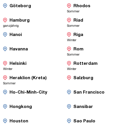
-
-
Göteborg
Rhodos
Umsteige-
Direktflüge
Saisonaler
Saisonaler
Sommer
Flug
Flug
Verbindungen
-
-
Hamburg
Riad
Direktflüge
Direktflüge
Saisonaler
Saisonaler
ganzjährig
Sommer
Flug
Flug
-
-
Hanoi
Riga
Umsteige-
Direktflüge
Saisonaler
Saisonaler
Winter
Flug
Flug
Verbindungen
-
-
Havanna
Rom
Umsteige-
Direktflüge
Saisonaler
Saisonaler
Sommer
Flug
Flug
Verbindungen
-
-
Helsinki
Rotterdam
Direktflüge
Direktflüge
Saisonaler
Saisonaler
Winter
Winter
Flug
Flug
-
-
Heraklion (Kreta)
Salzburg
Direktflüge
Direktflüge
Saisonaler
Saisonaler
Sommer
Flug
Flug
-
-
Ho-Chi-Minh-City
San Francisco
Umsteige-
Umsteige-
Saisonaler
Saisonaler
Flug
Flug
Verbindungen
Verbindung
-
-
Hongkong
Sansibar
Umsteige-
Umsteige-
Saisonaler
Saisonaler
Flug
Flug
Verbindungen
Verbindungen
-
-
Houston
Sao Paulo
Umsteige-
Umsteige-
Saisonaler
Saisonaler