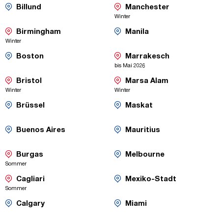
-
-
Billund
Manchester
Umsteige-
Direktflüge
Saisonaler
Saisonaler
Winter
Flug
Flug
Verbindungen
-
-
Birmingham
Manila
Direktflüge
Umsteige-
Saisonaler
Saisonaler
Winter
Flug
Flug
Verbindungen
-
-
Boston
Marrakesch
Umsteige-
Direktflüge
Saisonaler
Saisonaler
bis Mai 2026
Flug
Flug
Verbindungen
-
-
Bristol
Marsa Alam
Direktflüge
Direktflüge
Saisonaler
Saisonaler
Winter
Winter
Flug
Flug
-
-
Brüssel
Maskat
Umsteige-
Umsteige-
Saisonaler
Saisonaler
Flug
Flug
Verbindungen
Verbindungen
-
-
Buenos Aires
Mauritius
Umsteige-
Umsteige-
Saisonaler
Saisonaler
Flug
Flug
Verbindungen
Verbindungen
-
-
Burgas
Melbourne
Direktflüge
Umsteige-
Saisonaler
Saisonaler
Sommer
Flug
Flug
Verbindungen
-
-
Cagliari
Mexiko-Stadt
Direktflüge
Umsteige-
Saisonaler
Saisonaler
Sommer
Flug
Flug
Verbindung
-
-
Calgary
Miami
Umsteige-
Umsteige-
Saisonaler
Saisonaler
Flug
Flug