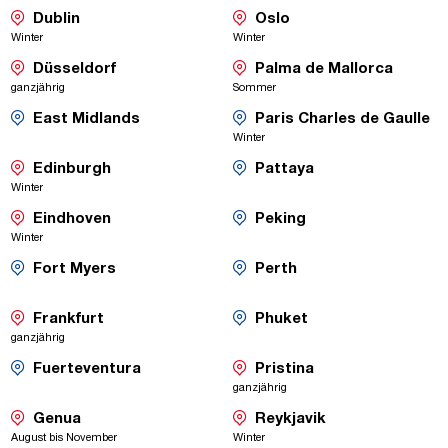
-
-
Dublin
Oslo
Direktflüge
Direktflüge
Saisonaler
Saisonaler
Winter
Winter
Flug
Flug
-
-
Düsseldorf
Palma de Mallorca
Direktflüge
Direktf
Saisonaler
ganzjährig
Sommer
Flug
Saisonaler
Flug
-
-
East Midlands
Paris Charles de Gaulle
Umsteige-
Um
Saisonaler
Saisonaler
Winter
Flug
Flug
Verbindungen
Ve
-
-
Edinburgh
Pattaya
Direktflüge
Umsteige-
Saisonaler
Saisonaler
Winter
Flug
Flug
Verbindungen
-
-
Eindhoven
Peking
Direktflüge
Umsteige-
Saisonaler
Saisonaler
Winter
Flug
Flug
Verbindungen
-
Fort Myers
Perth
Umsteige-
-
Saisonaler
Saisonaler
Flug
Flug
Verbindungen
Umsteige-
-
-
Frankfurt
Phuket
Verbindungen
Direktflüge
Umsteige-
Saisonaler
Saisonaler
ganzjährig
Flug
Flug
Verbindungen
-
-
Fuerteventura
Pristina
Umsteige-
Direktflüge
Saisonaler
Saisonaler
ganzjährig
Flug
Flug
Verbindungen
-
-
Genua
Reykjavik
Direktflüge
Direktflüge
Saisonaler
Saisonaler
August bis November
Winter
Flug
Flug