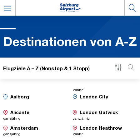
De­sti­na­tio­nen von A-Z
Flugziele A – Z (Nonstop & 1 Stopp)
Winter
Saisonaler
Flug
-
-
Aalborg
London City
Umsteige-
Umsteige-
Saisonaler
Saisonaler
Flug
Flug
Verbindungen
Verbindungen
-
-
Alicante
London Gatwick
Direktflüge
Direktflü
Saisonaler
Saisonaler
ganzjährig
ganzjährig
Flug
Flug
-
-
Amsterdam
London Heathrow
Direktflüge
Direktf
Saisonaler
Saisonaler
ganzjährig
Winter
Flug
Flug