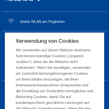
Gratis WLAN am Flughafen
Verwendung von Cookies
Ankunft / Abflug
Wir verwenden auf dieser Website einerseits
Saisonflugplan
funktionsnotwendige Cookies („required
Webcam
cookies”), ohne die die Website nicht
funktioniert. Wenn Sie einwilligen, verwenden
Anreise
wir zusätzlich leistungsbezogenen Cookies,
um Ihnen Inhalte anzuzeigen, die Ihren
Interessenschwerpunkten entsprechen und
Parken am Airport
die Erstellung von Statistiken ermöglichen und
Marketing Cookies, damit Sie auf
Öffentlicher Verkehr
kundenspezifisch gestaltete Leistungen auf
der Website zugreifen können. Wenn Sie den
Taxi & Shuttle Transfer