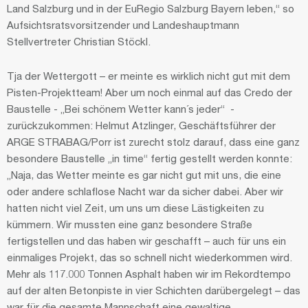
Land Salzburg und in der EuRegio Salzburg Bayern leben,“ so
Aufsichtsratsvorsitzender und Landeshauptmann
Stellvertreter Christian Stöckl.
Tja der Wettergott – er meinte es wirklich nicht gut mit dem
Pisten-Projektteam! Aber um noch einmal auf das Credo der
Baustelle - „Bei schönem Wetter kann´s jeder“ -
zurückzukommen: Helmut Atzlinger, Geschäftsführer der
ARGE STRABAG/Porr ist zurecht stolz darauf, dass eine ganz
besondere Baustelle „in time“ fertig gestellt werden konnte:
„Naja, das Wetter meinte es gar nicht gut mit uns, die eine
oder andere schlaflose Nacht war da sicher dabei. Aber wir
hatten nicht viel Zeit, um uns um diese Lästigkeiten zu
kümmern. Wir mussten eine ganz besondere Straße
fertigstellen und das haben wir geschafft – auch für uns ein
einmaliges Projekt, das so schnell nicht wiederkommen wird.
Mehr als 117.000 Tonnen Asphalt haben wir im Rekordtempo
auf der alten Betonpiste in vier Schichten darübergelegt – das
war für die gesamte Mannschaft eine gewaltige