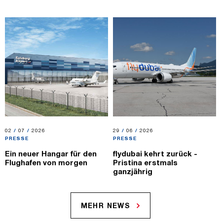
02.07.2026
02
/
07
/
2026
29.06.2026
29
/
06
/
2026
PRESSE
PRESSE
Ein neuer Hangar für den
flydubai kehrt zurück -
Flughafen von morgen
Pristina erstmals
ganzjährig
MEHR NEWS