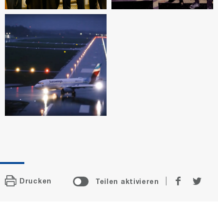
auf
auf
Drucken
Teilen aktivieren
Faceboo
Twit
teilen
teil