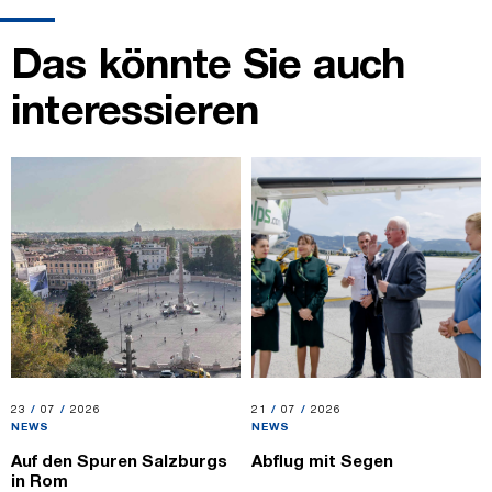
Das könnte Sie auch
interessieren
23.07.2026
23
/
07
/
2026
21.07.2026
21
/
07
/
2026
NEWS
NEWS
Auf den Spuren Salzburgs
Abflug mit Segen
in Rom