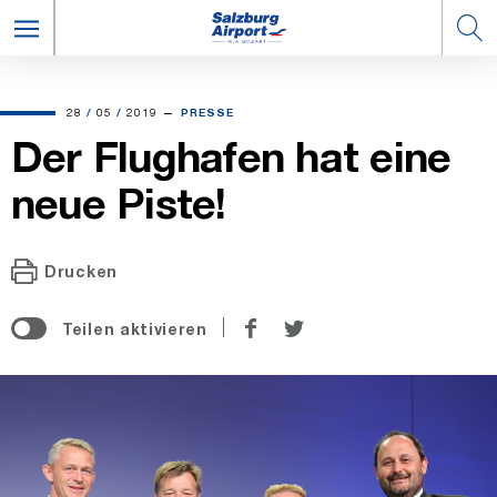
28.05.2019
28
/
05
/
2019
PRESSE
Der Flughafen hat eine
neue Piste!
Drucken
auf
auf
Teilen aktivieren
Facebook
Twitter
teilen
teilen