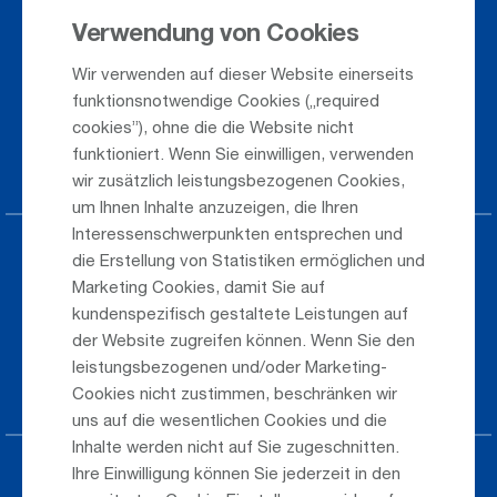
Verwendung von Cookies
Ankunft / Abflug
Wir verwenden auf dieser Website einerseits
Saisonflugplan
funktionsnotwendige Cookies („required
Webcam
cookies”), ohne die die Website nicht
funktioniert. Wenn Sie einwilligen, verwenden
Anreise
wir zusätzlich leistungsbezogenen Cookies,
um Ihnen Inhalte anzuzeigen, die Ihren
Interessenschwerpunkten entsprechen und
Parken am Airport
die Erstellung von Statistiken ermöglichen und
Marketing Cookies, damit Sie auf
Öffentlicher Verkehr
kundenspezifisch gestaltete Leistungen auf
der Website zugreifen können. Wenn Sie den
Taxi & Shuttle Transfer
leistungsbezogenen und/oder Marketing-
Jobs & Karriere
Cookies nicht zustimmen, beschränken wir
uns auf die wesentlichen Cookies und die
Inhalte werden nicht auf Sie zugeschnitten.
Ihre Einwilligung können Sie jederzeit in den
Presse