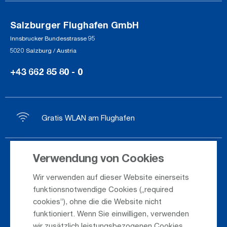
Salzburger Flughafen GmbH
Innsbrucker Bundesstrasse 95
5020 Salzburg / Austria
+43 662 85 80 - 0
Gratis WLAN am Flughafen
Verwendung von Cookies
Ankunft / Abflug
Wir verwenden auf dieser Website einerseits
Saisonflugplan
funktionsnotwendige Cookies („required
Webcam
cookies”), ohne die die Website nicht
funktioniert. Wenn Sie einwilligen, verwenden
Anreise
wir zusätzlich leistungsbezogenen Cookies,