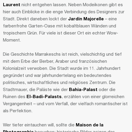
Laurent
nicht entgehen lassen. Neben Modeikonen gibt es
hier auch Einblicke in die enge Verbindung des Designers zur
Stadt. Direkt daneben lockt der
Jardin Majorelle
– eine
farbenfrohe Garten-Oase mit kobaltblauen Wänden und
tropischem Grün. Für viele ist dieser Ort ein echter Wow-
Moment.
Die Geschichte Marrakeschs ist reich, vielschichtig und tief
mit dem Erbe der Berber, Araber und französischen
Kolonialzeit verwoben. Die Stadt wurde im 11. Jahrhundert
gegründet und war jahrhundertelang ein bedeutendes
politisches, wirtschaftliches und religiöses Zentrum. Die
Stadtmauer, die Paläste wie der
Bahia-Palast
oder die
Ruinen des
El-Badi-Palasts
, erzählen von einer glorreichen
Vergangenheit – und vom Verfall, der vielfach romantischer ist
als Perfektion.
Wer tiefer eintauchen will, sollte die
Maison de la
Photographie
besuchen: historische Bilder zeigen das