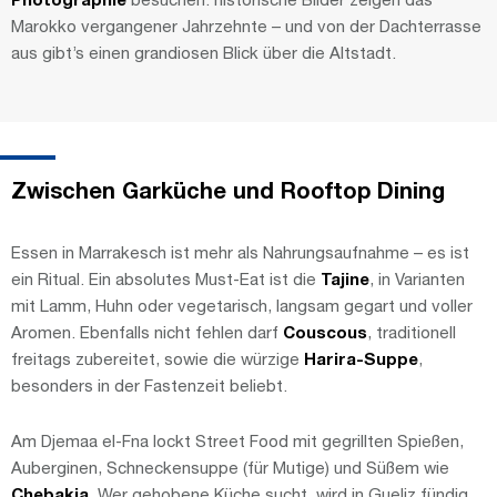
Marokko vergangener Jahrzehnte – und von der Dachterrasse
aus gibt’s einen grandiosen Blick über die Altstadt.
Zwischen Garküche und Rooftop Dining
Essen in Marrakesch ist mehr als Nahrungsaufnahme – es ist
ein Ritual. Ein absolutes Must-Eat ist die
Tajine
, in Varianten
mit Lamm, Huhn oder vegetarisch, langsam gegart und voller
Aromen. Ebenfalls nicht fehlen darf
Couscous
, traditionell
freitags zubereitet, sowie die würzige
Harira-Suppe
,
besonders in der Fastenzeit beliebt.
Am Djemaa el-Fna lockt Street Food mit gegrillten Spießen,
Auberginen, Schneckensuppe (für Mutige) und Süßem wie
Chebakia
. Wer gehobene Küche sucht, wird in Gueliz fündig.