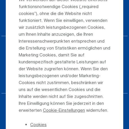
Saisonflugplan
funktionsnotwendige Cookies („required
Webcam
cookies”), ohne die die Website nicht
funktioniert. Wenn Sie einwilligen, verwenden
Anreise
wir zusätzlich leistungsbezogenen Cookies,
um Ihnen Inhalte anzuzeigen, die Ihren
Interessenschwerpunkten entsprechen und
Parken am Airport
die Erstellung von Statistiken ermöglichen und
Marketing Cookies, damit Sie auf
Öffentlicher Verkehr
kundenspezifisch gestaltete Leistungen auf
der Website zugreifen können. Wenn Sie den
Taxi & Shuttle Transfer
leistungsbezogenen und/oder Marketing-
Jobs & Karriere
Cookies nicht zustimmen, beschränken wir
uns auf die wesentlichen Cookies und die
Inhalte werden nicht auf Sie zugeschnitten.
Ihre Einwilligung können Sie jederzeit in den
Presse
erweiterten
Cookie-Einstellungen
widerrufen.
Hinweisgeber
Cookies
Telefonverzeichnis