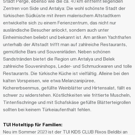
Stadt Perge, ebenso wie die ca. 40 km entfernt liegenden
Zentren von Side und Antalya: Die wohl schönste Stadt der
türkischen Südküste mit ihrem malerischem Altstadtkern
entwickelte sich zu einem Ferienzentrum, das nicht nur
ausländische Besucher anlockt, sondern auch unter
Einheimischen beliebt und bekannt ist. Am antiken Yachthafen
unterhalb der Altstadt trifft man auf zahlreiche Restaurants,
gemütliche Bars und Souvenirläden. Neben schönen
Sandstränden bietet die Region um Antalya und Belek
zahlreiche Souvenirshops, Leder- und Schmuckwaren und tolle
Restaurants. Die türkische Küche ist vielfältig. Alleine bei den
kalten Vorspeisen, wie etwa Melanzanipüree,
Kichererbsenmus, gefüllte Weinblätter und Hirtensalat, fällt es
schwer zu widerstehen. Köstlichkeiten wie frittierte Muscheln,
Tintenfischringe und mit Schafskäse gefüllte Blätterteigrollen
sollten bei keinem Türkeiaufenthalt fehlen.
TUI Hoteltipp für Familien:
Neu im Sommer 2023 ist der TUI KIDS CLUB Rixos Beldibi an