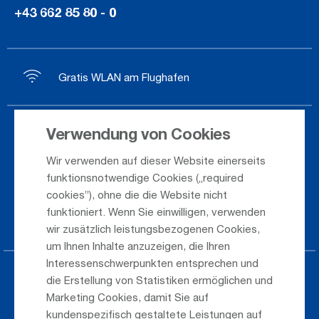
+43 662 85 80 - 0
Gratis WLAN am Flughafen
Verwendung von Cookies
Ankunft / Abflug
Wir verwenden auf dieser Website einerseits
Saisonflugplan
funktionsnotwendige Cookies („required
Webcam
cookies”), ohne die die Website nicht
funktioniert. Wenn Sie einwilligen, verwenden
Anreise
wir zusätzlich leistungsbezogenen Cookies,
um Ihnen Inhalte anzuzeigen, die Ihren
Interessenschwerpunkten entsprechen und
Parken am Airport
die Erstellung von Statistiken ermöglichen und
Marketing Cookies, damit Sie auf
Öffentlicher Verkehr
kundenspezifisch gestaltete Leistungen auf