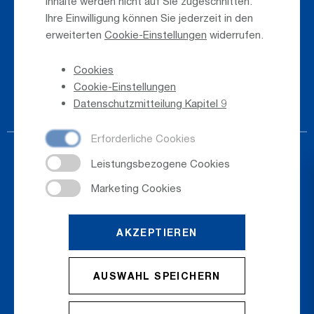
Inhalte werden nicht auf Sie zugeschnitten.
Ihre Einwilligung können Sie jederzeit in den
Presse
erweiterten
Cookie-Einstellungen
widerrufen.
Hinweisgeber
Cookies
Telefonverzeichnis
Cookie-Einstellungen
Newsletter-Anmeldung
Datenschutzmitteilung Kapitel 9
AKZEPTIEREN
© 2026
Salzburger Flughafen GmbH
AUSWAHL SPEICHERN
Cookie Einstellungen
Cookies
Sitemap
Datenschutz
Impressum