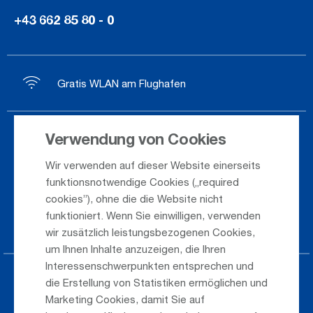
+43 662 85 80 - 0
Gratis WLAN am Flughafen
Verwendung von Cookies
Ankunft / Abflug
Wir verwenden auf dieser Website einerseits
Saisonflugplan
funktionsnotwendige Cookies („required
Webcam
cookies”), ohne die die Website nicht
funktioniert. Wenn Sie einwilligen, verwenden
Anreise
wir zusätzlich leistungsbezogenen Cookies,
um Ihnen Inhalte anzuzeigen, die Ihren
Interessenschwerpunkten entsprechen und
Parken am Airport
die Erstellung von Statistiken ermöglichen und
Marketing Cookies, damit Sie auf
Öffentlicher Verkehr