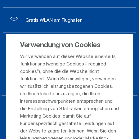
Gratis WLAN am Flughafen
Verwendung von Cookies
Ankunft / Abflug
Wir verwenden auf dieser Website einerseits
Saisonflugplan
funktionsnotwendige Cookies („required
Webcam
cookies”), ohne die die Website nicht
funktioniert. Wenn Sie einwilligen, verwenden
Anreise
wir zusätzlich leistungsbezogenen Cookies,
um Ihnen Inhalte anzuzeigen, die Ihren
Interessenschwerpunkten entsprechen und
Parken am Airport
die Erstellung von Statistiken ermöglichen und
Marketing Cookies, damit Sie auf
Öffentlicher Verkehr
kundenspezifisch gestaltete Leistungen auf
der Website zugreifen können. Wenn Sie den
Taxi & Shuttle Transfer
leistungsbezogenen und/oder Marketing-